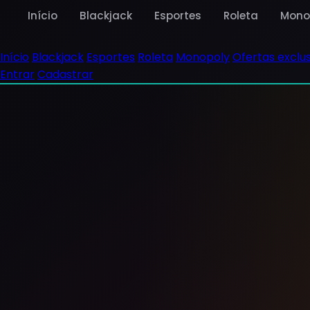
Início
Blackjack
Esportes
Roleta
Mono
Início
Blackjack
Esportes
Roleta
Monopoly
Ofertas exclus
Entrar
Cadastrar