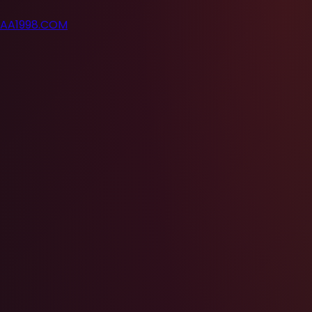
AA1998.COM