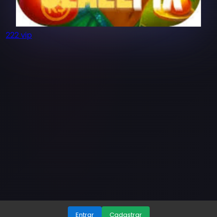
222 vip
Entrar
Cadastrar