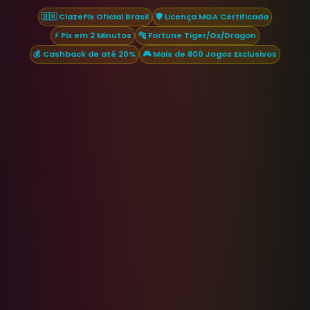
🇧🇷 ClazePix Oficial Brasil
🛡️ Licença MGA Certificada
⚡ Pix em 2 Minutos
🐅 Fortune Tiger/Ox/Dragon
💰 Cashback de até 20%
🎮 Mais de 800 Jogos Exclusivos