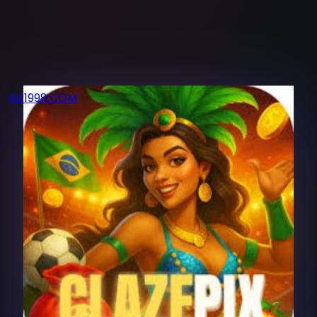
AA1998.COM