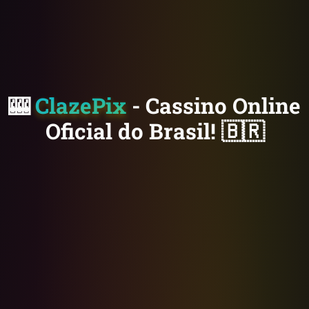
🎰
ClazePix
- Cassino Online
Oficial do Brasil! 🇧🇷