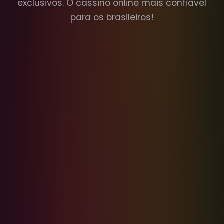
exclusivos. O cassino online mais confiável
para os brasileiros!