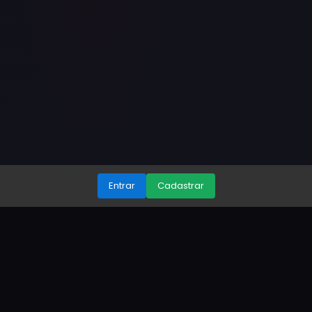
Entrar
Cadastrar
ClazePix | Descubra