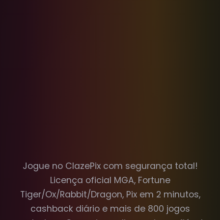
Jogue no ClazePix com segurança total!
Licença oficial MGA, Fortune
Tiger/Ox/Rabbit/Dragon, Pix em 2 minutos,
cashback diário e mais de 800 jogos